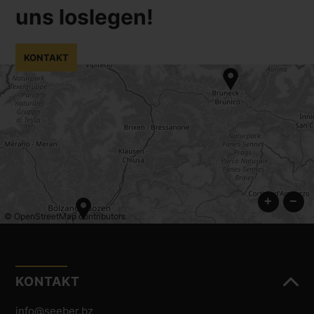
uns loslegen!
KONTAKT
+
−
©
OpenStreetMap
contributors
KONTAKT
info@seeber.bz