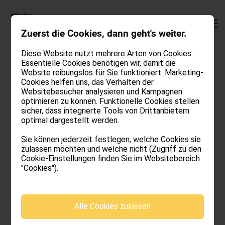
Zuerst die Cookies, dann geht's weiter.
Diese Website nutzt mehrere Arten von Cookies:
MOUNTAIN
Essentielle Cookies benötigen wir, damit die
Cookies
Website reibungslos für Sie funktioniert. Marketing-
Cookies helfen uns, das Verhalten der
CITY
Websitebesucher analysieren und Kampagnen
optimieren zu können. Funktionelle Cookies stellen
WAS SIND COOKIES?
DORFPLATZ
sicher, dass integrierte Tools von Drittanbietern
optimal dargestellt werden.
Die EU-Richtlinie 2009/136/EG (E-Privacy) regelt die
Verwendung von Cookies auf Webseiten. Diese wurde
GALERIE
Sie können jederzeit festlegen, welche Cookies sie
am 25. Mai 2012 in Italien umgesetzt. Ein Cookie ist ein
zulassen möchten und welche nicht (Zugriff zu den
kurzes Text-Schnipsel, das von einer von Ihnen
Cookie-Einstellungen finden Sie im Websitebereich
KONTAKT
besuchten Website an Ihren Browser gesendet wird. Es
"Cookies").
speichert Informationen zu Ihrem letzten Besuch, wie
beispielsweise Ihre bevorzugte Sprache oder andere
Einstellungen.
Cookies werden in hauptsächlich zwei Gruppen
Alle Cookies zulassen
unterteilt:
DE
Technische Cookies:
Diese beinhalten Daten, um